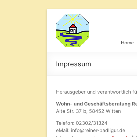
Elektrosmog
und
elektrobiologische
Home
Untersuchung
in
NRW
Impressum
Herausgeber und verantwortlich für
Wohn- und Geschäftsberatung Re
Alte Str. 37 b, 58452 Witten
Telefon: 02302/31324
eMail: info@reiner-padligur.de