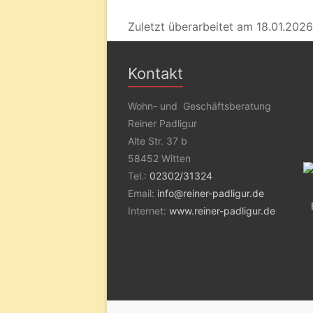
Zuletzt überarbeitet am 18.01.2026
Kontakt
Wohn- und Geschäftsberatung
Reiner Padligur
Alte Str. 37 b
58452 Witten
Tel.:
02302/31324
Email:
info@reiner-padligur.de
Internet:
www.reiner-padligur.de