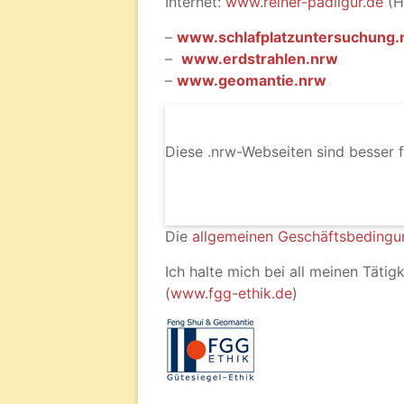
Internet:
www.reiner-padligur.de
(H
–
www.schlafplatzuntersuchung.
–
www.erdstrahlen.nrw
–
www.geomantie.nrw
Diese .nrw-Webseiten sind besser f
Die
allgemeinen Geschäftsbeding
Ich halte mich bei all meinen Tätig
(
www.fgg-ethik.de
)