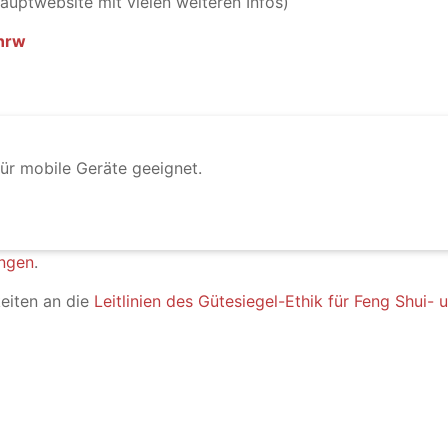
auptwebsite mit vielen weiteren Infos)
nrw
ür mobile Geräte geeignet.
ungen
.
keiten an die
Leitlinien des Gütesiegel-Ethik für Feng Shui-