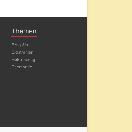
Themen
Feng Shui
Erdstrahlen
Elektrosmog
Geomantie